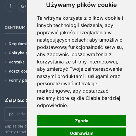
Używamy plików cookie
Ta witryna korzysta z plików cookie i
innych technologii śledzenia, aby
CENTRUM POMOCY
poprawić jakość przeglądania w
następujących celach:
aby umożliwić
Regulamin
podstawową funkcjonalność serwisu
,
Polityka prywatności
aby zapewnić lepsze wrażenia z
korzystania ze strony internetowej
,
Kontakt
aby zmierzyć Twoje zainteresowanie
Koszt dostawy
naszymi produktami i usługami oraz
Formy płatności
personalizować interakcje
marketingowe
,
aby dostarczać
reklamy które są dla Ciebie bardziej
Zapisz się do newslettera!
odpowiednie
.
Zgoda
Zapisz się do naszego Newslettera, aby otrzymywać wczesne
oferty rabatowe, najnowsze wiadomości, informacje o sprzedaży i
Odmawiam