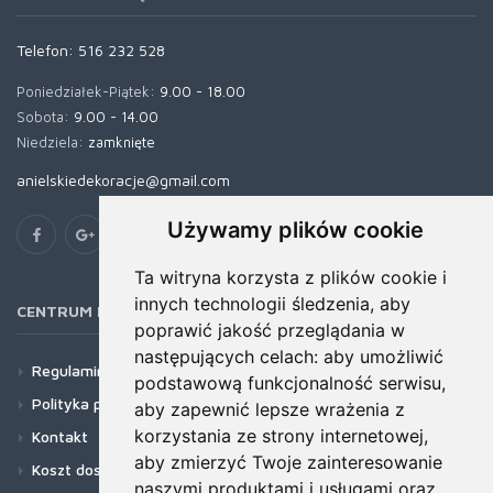
Telefon:
516 232 528
Poniedziałek-Piątek:
9.00 - 18.00
Sobota:
9.00 - 14.00
Niedziela:
zamknięte
anielskiedekoracje@gmail.com
Używamy plików cookie
Ta witryna korzysta z plików cookie i
innych technologii śledzenia, aby
CENTRUM POMOCY
poprawić jakość przeglądania w
następujących celach:
aby umożliwić
Regulamin
podstawową funkcjonalność serwisu
,
Polityka prywatności
aby zapewnić lepsze wrażenia z
korzystania ze strony internetowej
,
Kontakt
aby zmierzyć Twoje zainteresowanie
Koszt dostawy
naszymi produktami i usługami oraz