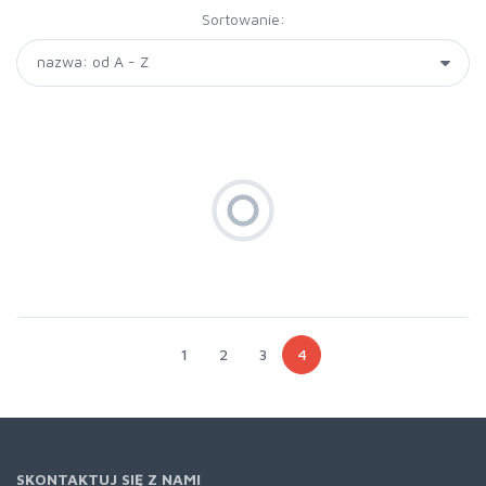
Sortowanie:
1
2
3
4
SKONTAKTUJ SIĘ Z NAMI