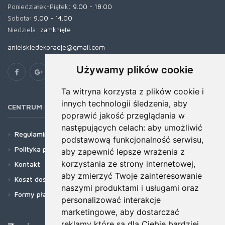
Poniedziałek-Piątek:
9.00 - 18.00
Sobota:
9.00 - 14.00
Niedziela:
zamknięte
anielskiedekoracje@gmail.com
Używamy plików cookie
Ta witryna korzysta z plików cookie i
innych technologii śledzenia, aby
CENTRUM POMOCY
poprawić jakość przeglądania w
następujących celach:
aby umożliwić
Regulamin
podstawową funkcjonalność serwisu
,
Polityka prywatności
aby zapewnić lepsze wrażenia z
korzystania ze strony internetowej
,
Kontakt
aby zmierzyć Twoje zainteresowanie
Koszt dostawy
naszymi produktami i usługami oraz
Formy płatności
personalizować interakcje
marketingowe
,
aby dostarczać
reklamy które są dla Ciebie bardziej