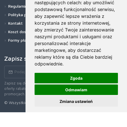
następujących celach:
aby umożliwić
Regulamin
podstawową funkcjonalność serwisu
,
Polityka prywatności
aby zapewnić lepsze wrażenia z
korzystania ze strony internetowej
,
Kontakt
aby zmierzyć Twoje zainteresowanie
Koszt dostawy
naszymi produktami i usługami oraz
Formy płatności
personalizować interakcje
marketingowe
,
aby dostarczać
reklamy które są dla Ciebie bardziej
Zapisz się do newslettera!
odpowiednie
.
Zgoda
Zapisz się do naszego Newslettera, aby otrzymywać wczesne
oferty rabatowe, najnowsze wiadomości, informacje o sprzedaży i
Odmawiam
promocjach.
Zmiana ustawień
© Wszystkie prawa zastrzerzone. 2026