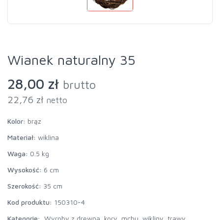
Wianek naturalny 35
28,00 zł
brutto
22,76 zł
netto
Kolor:
brąz
Materiał:
wiklina
Waga:
0.5 kg
Wysokość:
6 cm
Szerokość:
35 cm
Kod produktu:
150310-4
Kategorie:
Wyroby z drewna, kory, mchu, wikliny, trawy...