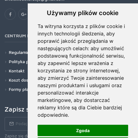
Używamy plików cookie
Ta witryna korzysta z plików cookie i
innych technologii śledzenia, aby
CENTRUM POMOCY
poprawić jakość przeglądania w
następujących celach:
aby umożliwić
Regulamin
podstawową funkcjonalność serwisu
,
Polityka prywatności
aby zapewnić lepsze wrażenia z
korzystania ze strony internetowej
,
Kontakt
aby zmierzyć Twoje zainteresowanie
Koszt dostawy
naszymi produktami i usługami oraz
Formy płatności
personalizować interakcje
marketingowe
,
aby dostarczać
reklamy które są dla Ciebie bardziej
Zapisz się do newslettera!
odpowiednie
.
Zgoda
Zapisz się do naszego Newslettera, aby otrzymywać wczesne