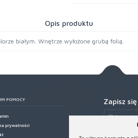
Opis produktu
lorze białym. Wnętrze wyłożone grubą folią.
UM POMOCY
Zapisz się
amin
yka prywatności
Zapisz się do nas
kt
rabatowe, najnows