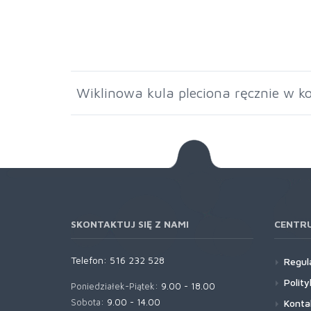
Wiklinowa kula pleciona ręcznie w ko
SKONTAKTUJ SIĘ Z NAMI
CENTR
Telefon:
516 232 528
Regul
Polit
Poniedziałek-Piątek:
9.00 - 18.00
Sobota:
9.00 - 14.00
Konta