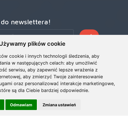
 do newslettera!
Używamy plików cookie
zego Newslettera, aby otrzymywać wczesne oferty
ze wiadomości, informacje o sprzedaży i promocjach.
ków cookie i innych technologii śledzenia, aby
dania w następujących celach:
aby umożliwić
ość serwisu
,
aby zapewnić lepsze wrażenia z
ternetowej
,
aby zmierzyć Twoje zainteresowanie
ługami oraz personalizować interakcje marketingowe
,
tóre są dla Ciebie bardziej odpowiednie
.
Odmawiam
Zmiana ustawień