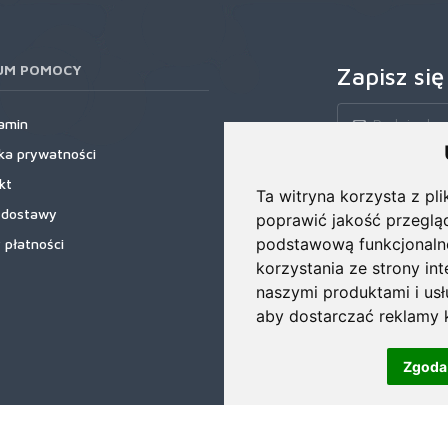
UM POMOCY
Zapisz się
amin
yka prywatności
Zapisz się do nas
kt
rabatowe, najnows
Ta witryna korzysta z pli
 dostawy
poprawić jakość przeglą
podstawową funkcjonaln
 płatności
korzystania ze strony in
naszymi produktami i us
aby dostarczać reklamy k
Zgoda