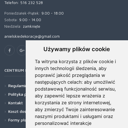
Telefon:
516 232 528
Poniedziałek-Piątek:
9.00 - 18.00
Sobota:
9.00 - 14.00
Niedziela:
zamknięte
anielskiedekoracje@gmail.com
Używamy plików cookie
Ta witryna korzysta z plików cookie i
innych technologii śledzenia, aby
CENTRUM POMOCY
poprawić jakość przeglądania w
następujących celach:
aby umożliwić
Regulamin
podstawową funkcjonalność serwisu
,
Polityka prywatności
aby zapewnić lepsze wrażenia z
korzystania ze strony internetowej
,
Kontakt
aby zmierzyć Twoje zainteresowanie
Koszt dostawy
naszymi produktami i usługami oraz
Formy płatności
personalizować interakcje