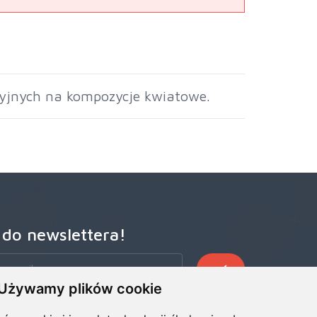
cyjnych na kompozycje kwiatowe.
 do newslettera!
Używamy plików cookie
zego Newslettera, aby otrzymywać wczesne oferty
ze wiadomości, informacje o sprzedaży i promocjach.