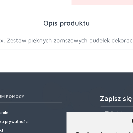
Opis produktu
ox. Zestaw pięknych zamszowych pudełek dekora
UM POMOCY
Zapisz się
amin
yka prywatności
Zapisz się do nas
kt
rabatowe, najnows