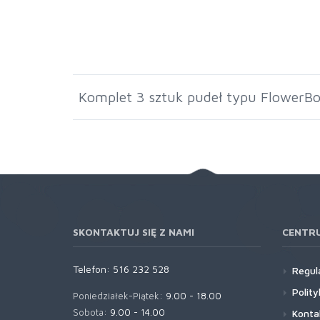
Komplet 3 sztuk pudeł typu FlowerB
SKONTAKTUJ SIĘ Z NAMI
CENTR
Telefon:
516 232 528
Regul
Polit
Poniedziałek-Piątek:
9.00 - 18.00
Sobota:
9.00 - 14.00
Konta