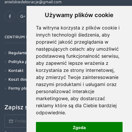
anielskiedekoracje@gmail.com
Używamy plików cookie
Ta witryna korzysta z plików cookie i
innych technologii śledzenia, aby
CENTRUM POMOCY
poprawić jakość przeglądania w
następujących celach:
aby umożliwić
Regulamin
podstawową funkcjonalność serwisu
,
Polityka prywatności
aby zapewnić lepsze wrażenia z
korzystania ze strony internetowej
,
Kontakt
aby zmierzyć Twoje zainteresowanie
Koszt dostawy
naszymi produktami i usługami oraz
Formy płatności
personalizować interakcje
marketingowe
,
aby dostarczać
reklamy które są dla Ciebie bardziej
Zapisz się do newslettera!
odpowiednie
.
Zgoda