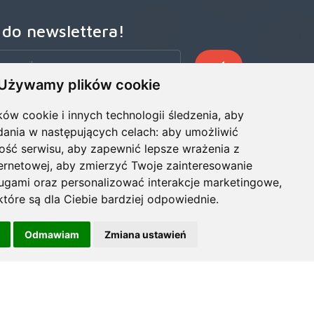
 do newslettera!
Używamy plików cookie
zego Newslettera, aby otrzymywać wczesne oferty
ze wiadomości, informacje o sprzedaży i promocjach.
ków cookie i innych technologii śledzenia, aby
dania w następujących celach:
aby umożliwić
ość serwisu
,
aby zapewnić lepsze wrażenia z
ternetowej
,
aby zmierzyć Twoje zainteresowanie
ługami oraz personalizować interakcje marketingowe
,
tóre są dla Ciebie bardziej odpowiednie
.
Odmawiam
Zmiana ustawień