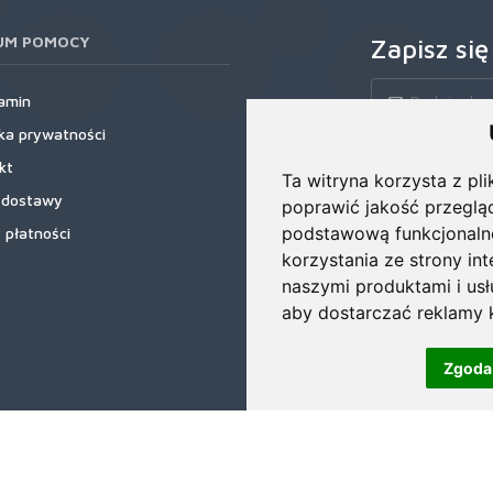
UM POMOCY
Zapisz się
amin
yka prywatności
Zapisz się do nas
kt
rabatowe, najnows
Ta witryna korzysta z pli
 dostawy
poprawić jakość przeglą
podstawową funkcjonaln
 płatności
korzystania ze strony in
naszymi produktami i us
aby dostarczać reklamy k
Zgoda