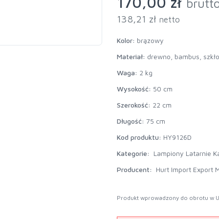
170,00 zł
brutt
138,21 zł
netto
Kolor:
brązowy
Materiał:
drewno, bambus, szkło,
Waga:
2 kg
Wysokość:
50 cm
Szerokość:
22 cm
Długość:
75 cm
Kod produktu:
HY9126D
Kategorie:
Lampiony Latarnie Ka
Producent:
Hurt Import Export M
Produkt wprowadzony do obrotu w U