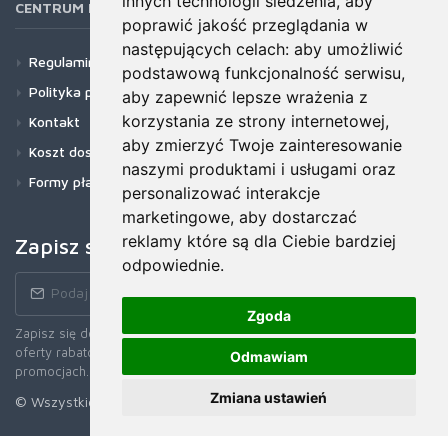
innych technologii śledzenia, aby
CENTRUM POMOCY
poprawić jakość przeglądania w
następujących celach:
aby umożliwić
Regulamin
podstawową funkcjonalność serwisu
,
Polityka prywatności
aby zapewnić lepsze wrażenia z
korzystania ze strony internetowej
,
Kontakt
aby zmierzyć Twoje zainteresowanie
Koszt dostawy
naszymi produktami i usługami oraz
Formy płatności
personalizować interakcje
marketingowe
,
aby dostarczać
reklamy które są dla Ciebie bardziej
Zapisz się do newslettera!
odpowiednie
.
Zgoda
Zapisz się do naszego Newslettera, aby otrzymywać wczesne
oferty rabatowe, najnowsze wiadomości, informacje o sprzedaży i
Odmawiam
promocjach.
Zmiana ustawień
© Wszystkie prawa zastrzerzone. 2026