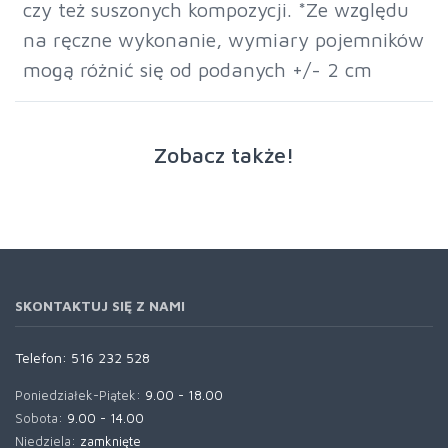
czy też suszonych kompozycji. *Ze względu
na ręczne wykonanie, wymiary pojemników
mogą różnić się od podanych +/- 2 cm
Zobacz także!
SKONTAKTUJ SIĘ Z NAMI
Telefon:
516 232 528
Poniedziałek-Piątek:
9.00 - 18.00
Sobota:
9.00 - 14.00
Niedziela:
zamknięte