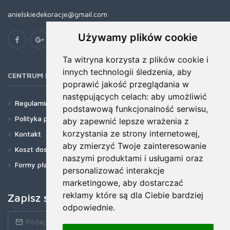
anielskiedekoracje@gmail.com
Używamy plików cookie
Ta witryna korzysta z plików cookie i
innych technologii śledzenia, aby
CENTRUM POMOCY
poprawić jakość przeglądania w
następujących celach:
aby umożliwić
Regulamin
podstawową funkcjonalność serwisu
,
Polityka prywatności
aby zapewnić lepsze wrażenia z
korzystania ze strony internetowej
,
Kontakt
aby zmierzyć Twoje zainteresowanie
Koszt dostawy
naszymi produktami i usługami oraz
Formy płatności
personalizować interakcje
marketingowe
,
aby dostarczać
reklamy które są dla Ciebie bardziej
Zapisz się do newslettera!
odpowiednie
.