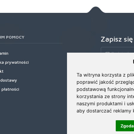
UM POMOCY
Zapisz się
amin
yka prywatności
Zapisz się do nas
kt
rabatowe, najnows
Ta witryna korzysta z pli
 dostawy
poprawić jakość przeglą
podstawową funkcjonaln
 płatności
korzystania ze strony in
naszymi produktami i us
aby dostarczać reklamy k
Zgoda