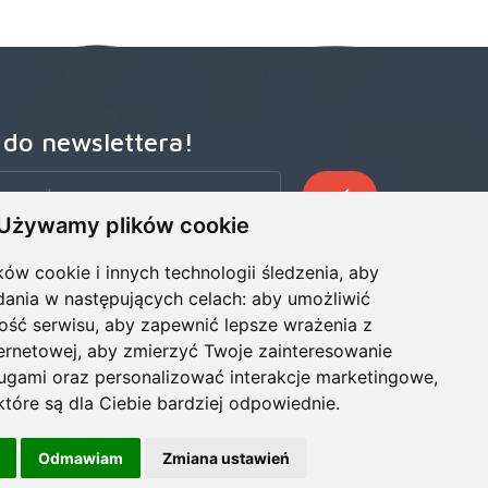
 do newslettera!
Używamy plików cookie
zego Newslettera, aby otrzymywać wczesne oferty
ze wiadomości, informacje o sprzedaży i promocjach.
ków cookie i innych technologii śledzenia, aby
dania w następujących celach:
aby umożliwić
ość serwisu
,
aby zapewnić lepsze wrażenia z
ternetowej
,
aby zmierzyć Twoje zainteresowanie
ługami oraz personalizować interakcje marketingowe
,
tóre są dla Ciebie bardziej odpowiednie
.
Odmawiam
Zmiana ustawień