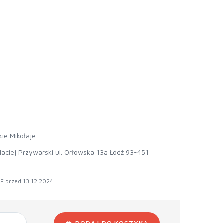
ie Mikołaje
aciej Przywarski ul. Orłowska 13a Łódź 93-451
E przed 13.12.2024
DODAJ DO KOSZYKA