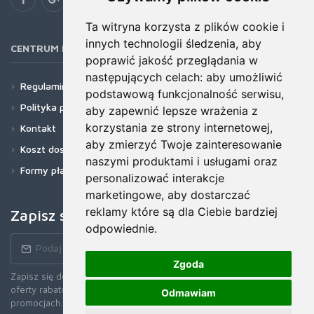
Ta witryna korzysta z plików cookie i
innych technologii śledzenia, aby
CENTRUM POMOCY
poprawić jakość przeglądania w
następujących celach:
aby umożliwić
Regulamin
podstawową funkcjonalność serwisu
,
Polityka prywatności
aby zapewnić lepsze wrażenia z
korzystania ze strony internetowej
,
Kontakt
aby zmierzyć Twoje zainteresowanie
Koszt dostawy
naszymi produktami i usługami oraz
Formy płatności
personalizować interakcje
marketingowe
,
aby dostarczać
reklamy które są dla Ciebie bardziej
Zapisz się do newslettera!
odpowiednie
.
Zgoda
Zapisz się do naszego Newslettera, aby otrzymywać wczesne
oferty rabatowe, najnowsze wiadomości, informacje o sprzedaży i
Odmawiam
promocjach.