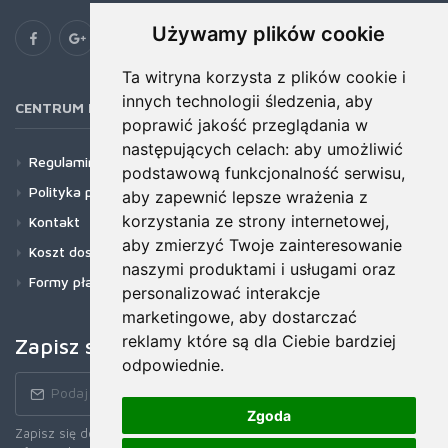
Używamy plików cookie
Ta witryna korzysta z plików cookie i
innych technologii śledzenia, aby
CENTRUM POMOCY
poprawić jakość przeglądania w
następujących celach:
aby umożliwić
Regulamin
podstawową funkcjonalność serwisu
,
Polityka prywatności
aby zapewnić lepsze wrażenia z
korzystania ze strony internetowej
,
Kontakt
aby zmierzyć Twoje zainteresowanie
Koszt dostawy
naszymi produktami i usługami oraz
Formy płatności
personalizować interakcje
marketingowe
,
aby dostarczać
reklamy które są dla Ciebie bardziej
Zapisz się do newslettera!
odpowiednie
.
Zgoda
Zapisz się do naszego Newslettera, aby otrzymywać wczesne